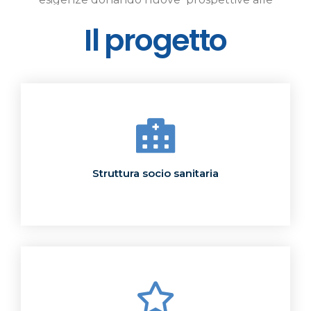
persone durante tutto il ciclo della vita. Il
Il progetto
longevo infatti, non è più visto come una “fonte
di costo” sociale, bensì come risorsa, il suo
contributo in termini di esperienza della vita
viene impiegato attraverso percorsi di scambio
sociale e relazionale con i bambini e i giovani
creando così un modello virtuoso di socialità e
relazione, così si realizza la vera coesione sociale.
Struttura socio sanitaria