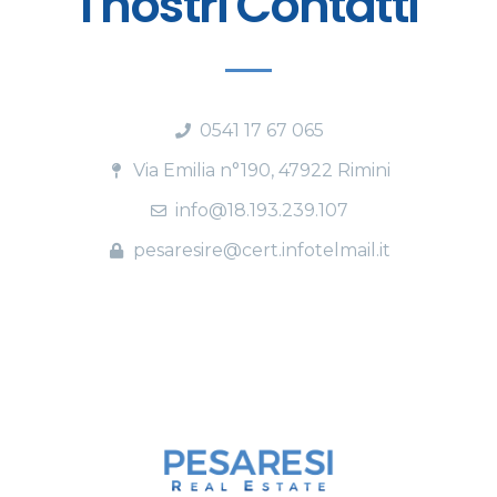
I nostri Contatti
0541 17 67 065
Via Emilia n°190, 47922 Rimini
info@18.193.239.107
pesaresire@cert.infotelmail.it